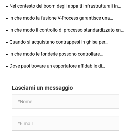
Nel contesto del boom degli appalti infrastrutturali in
Medio Oriente, perché i contrappesi di Shengjian Fanrong
In che modo la fusione V-Process garantisce una
sono molto apprezzati dai clienti esteri?
qualità costante? Zunhua Shengjian Fanrong pubblica
In che modo il controllo di processo standardizzato end-
linee guida standardizzate per l'aggiunta di ausiliari di
to-end garantisce la qualità dei contrappesi in ghisa
Quando si acquistano contrappesi in ghisa per
fusione
forniti all'estero?
escavatori destinati all'esportazione, quali dettagli e
In che modo le fonderie possono controllare
standard specifici richiedono un controllo rigoroso
rigorosamente le materie prime e le materie ausiliarie per
Dove puoi trovare un esportatore affidabile di
durante la produzione personalizzata?
la fusione con processo V? Una guida completa per
contrappesi? I contrappesi di alta qualità di Zunhua
l'implementazione delle specifiche di accettazione degli
Shengjian Fanrong vengono esportati in tutto il mondo.
Lasciami un messaggio
standard