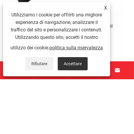
X
Utilizziamo i cookie per offrirti una migliore
esperienza di navigazione, analizzare il
Perché i pesi della zavorra marina sono così
traffico del sito e personalizzare i contenuti.
importanti per la stabilità e la sicurezza
Utilizzando questo sito, accetti il ​​nostro
operativa della nave?
Visualizza altro >>
utilizzo dei cookie.
politica sulla riservatezza
Rifiutare
Accettare




Chi siamo
Prodotti
Contattaci
SEGUICI