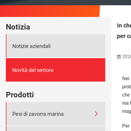
In ch
Notizia
per c
Notizie aziendali
202
Novità del settore
Nei 
prob
Prodotti
che 
ma f
magg

Pesi di zavorra marina
Per 