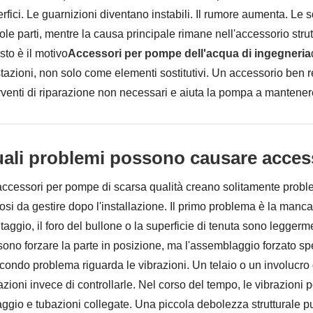
rfici. Le guarnizioni diventano instabili. Il rumore aumenta. Le
ole parti, mentre la causa principale rimane nell'accessorio strut
to è il motivo
Accessori per pompe dell'acqua di ingegneria
tazioni, non solo come elementi sostitutivi. Un accessorio ben r
rventi di riparazione non necessari e aiuta la pompa a mantenere
ali problemi possono causare access
accessori per pompe di scarsa qualità creano solitamente problemi
osi da gestire dopo l'installazione. Il primo problema è la manc
aggio, il foro del bullone o la superficie di tenuta sono leggerment
ono forzare la parte in posizione, ma l'assemblaggio forzato spe
econdo problema riguarda le vibrazioni. Un telaio o un involucro d
azioni invece di controllarle. Nel corso del tempo, le vibrazioni 
aggio e tubazioni collegate. Una piccola debolezza strutturale pu