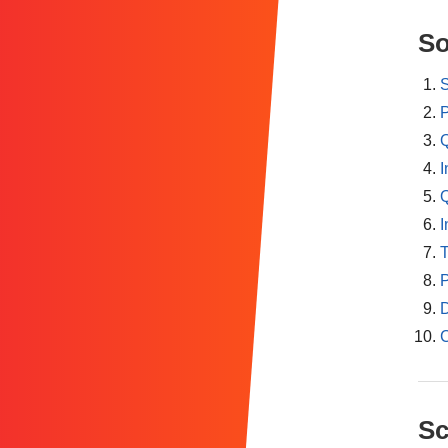
S
S
P
Q
I
Q
I
T
P
D
Sc