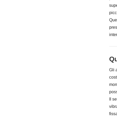
supe
picc
Ques
pres
inte
Qu
Gli 
cost
mont
poss
Il s
vibr
fiss