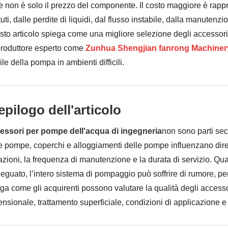
e non è solo il prezzo del componente. Il costo maggiore è rappres
tuti, dalle perdite di liquidi, dal flusso instabile, dalla manuten
to articolo spiega come una migliore selezione degli accessori 
roduttore esperto come
Zunhua Shengjian fanrong Machinery 
ile della pompa in ambienti difficili.
epilogo dell'articolo
essori per pompe dell'acqua di ingegneria
non sono parti se
e pompe, coperchi e alloggiamenti delle pompe influenzano dirett
azioni, la frequenza di manutenzione e la durata di servizio. Q
eguato, l’intero sistema di pompaggio può soffrire di rumore, per
ga come gli acquirenti possono valutare la qualità degli accesso
nsionale, trattamento superficiale, condizioni di applicazione e 