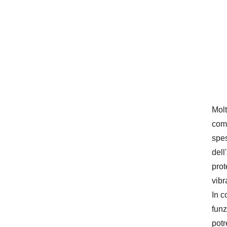
Molt
comp
spes
dell
prot
vibr
In c
funz
potr