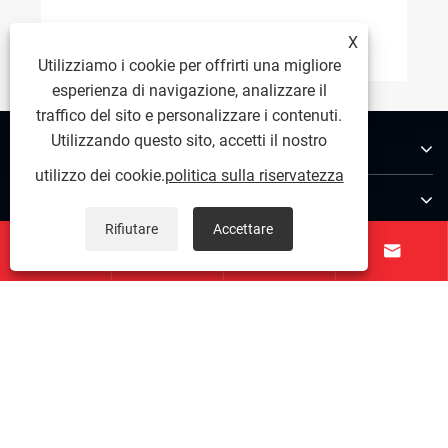
contrappesi di Shengjian Fanrong sono
molto apprezzati dai clienti esteri?
Visualizza altro >>
X
Utilizziamo i cookie per offrirti una migliore
esperienza di navigazione, analizzare il
traffico del sito e personalizzare i contenuti.
Utilizzando questo sito, accetti il ​​nostro
Chi siamo
utilizzo dei cookie.
politica sulla riservatezza
Prodotti
Rifiutare
Accettare
Contattaci




SEGUICI