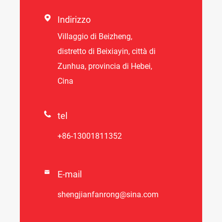

Indirizzo
Villaggio di Beizheng,
distretto di Beixiayin, città di
Zunhua, provincia di Hebei,
Cina

tel
+86-13001811352

E-mail
shengjianfanrong@sina.com