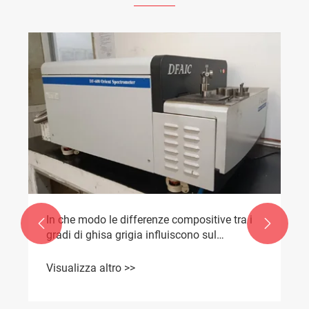
​In che modo le differenze compositive tra i


gradi di ghisa grigia influiscono sul
processo di produzione e sulle prestazioni
del prodotto finito dei contrappesi prodotti
Visualizza altro >>
da Zunhua Shengjian Fanrong?