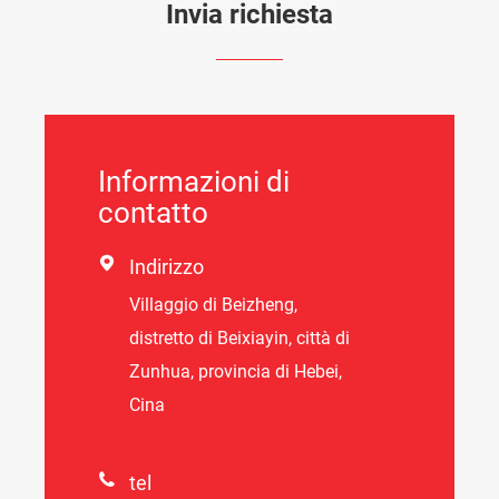
Invia richiesta
Informazioni di
contatto

Indirizzo
Villaggio di Beizheng,
distretto di Beixiayin, città di
Zunhua, provincia di Hebei,
Cina

tel